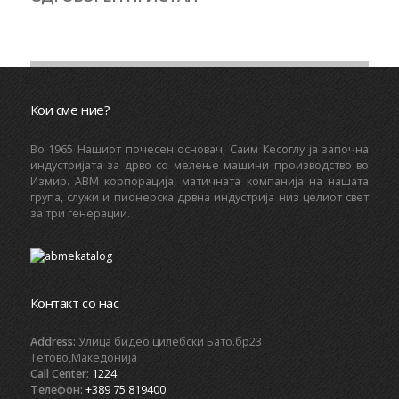
Кои сме ние?
Bo 1965 Нашиот почесен основач, Саим Кесоглу ја започна
индустријата за дрво со мелење машини производство во
Измир. ABM корпорација, матичната компанија на нашата
група, служи и пионерска дрвна индустрија низ целиот свет
за три генерации.
Контакт со нас
Address:
Улица бидео цилебски Бато.бр23
Тетово,Македонија
Call Center:
1224
Телефон:
+389 75 819400