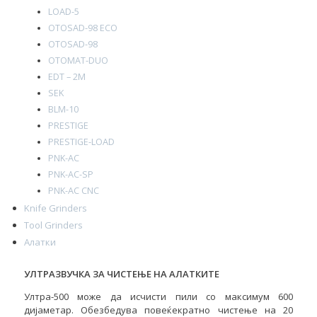
LOAD-5
OTOSAD-98 ECO
OTOSAD-98
OTOMAT-DUO
EDT – 2M
SEK
BLM-10
PRESTIGE
PRESTIGE-LOAD
PNK-AC
PNK-AC-SP
PNK-AC CNC
Knife Grinders
Tool Grinders
Алатки
УЛТРАЗВУЧКА ЗА ЧИСТЕЊЕ НА АЛАТКИТЕ
Ултра-500 може да исчисти пили со максимум 600
дијаметар. Обезбедува повеќекратно чистење на 20