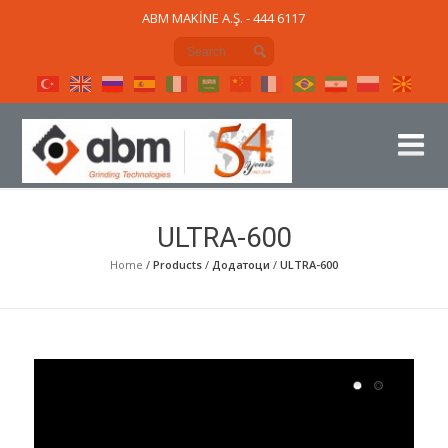
ABM MAKİNE A.Ş. - 444 6117
ULTRA-600
Home
/
Products
/
Додатоци
/
ULTRA-600