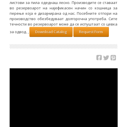
листови за пила одеднаш лесно. Производите се ставаат
во резервоарот на најефикасен начин со кошница за
перење која е дизајнирана од нас. Посебните отпори на
производство обезбедуваат долгорочна употреба. Сите
течности во резервоарот може да се испуштаат со цевка
за одвод. ,
Download Catalog
Request Form