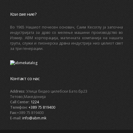
Кои сме ние?
Bo 1965 Нашиот почесен основач, Саим Кесоглу ја започна
индустријата за дрво со мелење машини производство во
Измир. ABM корпорација, матичната компанија на нашата
група, служи и пионерска дрвна индустрија низ целиот свет
за три генерации.
Контакт со нас
Address:
Улица бидео цилебски Бато.бр23
Тетово,Македонија
Call Center:
1224
Телефон:
+389 75 819400
Fax:
+389 75 819400
E-mail:
info@abm.mk