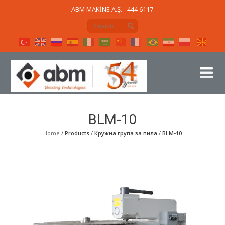
ABM MAKİNE A.Ş. - 444 6117
BLM-10
Home
/
Products
/
Кружна група за пила
/
BLM-10