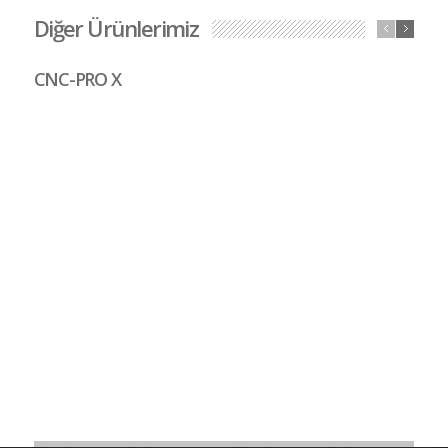
Diğer Ürünlerimiz
CNC-PRO X
C