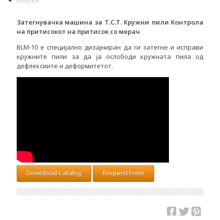
Затегнувачка машина за T.C.T. Кружни пили Контрола
на притисокот на притисок со мерач
BLM-10 е специјално дизајниран да ги затегне и исправи
кружните пили за да ја ослободи кружната пила од
дефлексиите и деформитетот.
Download Catalog
Request Form