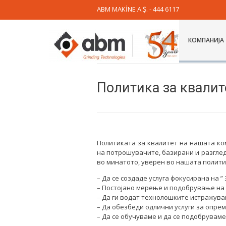
ABM MAKİNE A.Ş. - 444 6117
КОМПАНИЈА
Политика за квалит
Политиката за квалитет на нашата ко
на потрошувачите, базирани и разглед
во минатото, уверен во нашата политика
– Да се создаде услуга фокусирана на ”
– Постојано мерење и подобрување на
– Да ги водат технолошките истражува
– Да обезбеди одлични услуги за опрем
– Да се обучуваме и да се подобрувам