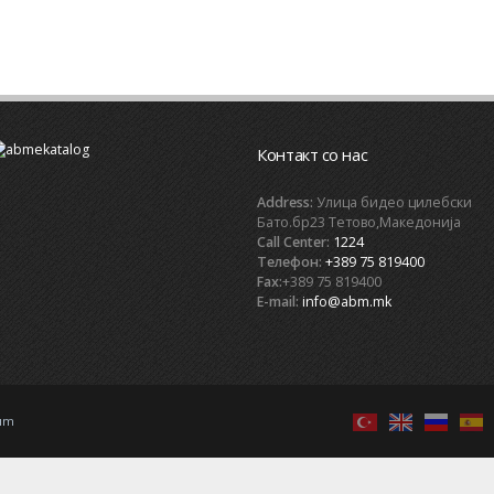
Контакт со нас
Address:
Улица бидео цилебски
Бато.бр23 Тетово,Македонија
Call Center:
1224
Телефон:
+389 75 819400
Fax:
+389 75 819400
E-mail:
info@abm.mk
rım