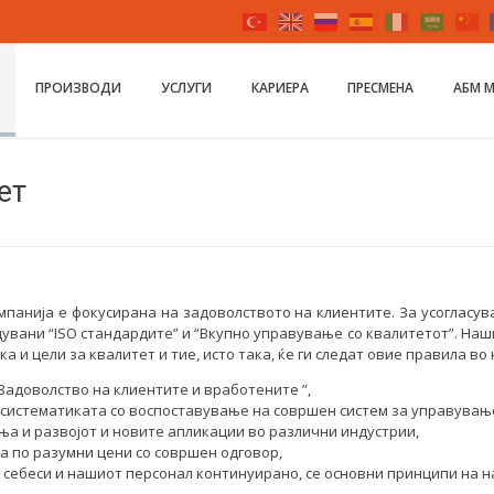
ПРОИЗВОДИ
УСЛУГИ
КАРИЕРА
ПРЕСМЕНА
AБМ 
ет
мпанија е фокусирана на задоволството на клиентите. За усогласу
увани “ISO стандардите” и “Вкупно управување со квалитетот”. Наши
 и цели за квалитет и тие, исто така, ќе ги следат овие правила во 
 Задоволство на клиентите и вработените ”,
 систематиката со воспоставување на совршен систем за управувањ
ња и развојот и новите апликации во различни индустрии,
а по разумни цени со совршен одговор,
е себеси и нашиот персонал континуирано, се основни принципи на н