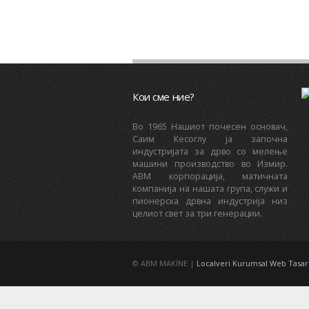
Кои сме ние?
Bo 1965 Нашиот почесен основач,
Саим Кесоглу ја започна
индустријата за дрво со мелење
машини производство во Измир.
ABM корпорација, матичната
компанија на нашата група, служи и
пионерска дрвна индустрија низ
целиот свет за три генерации.
© ABM MAKİNE |
Localveri Kurumsal Web Tasa