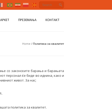
МАРКЕТ
ПРЕЗЕМАЊА
КОНТАКТ
Home
/
Политика за квалитет
вање со законските барања и барањата
от персонал ќе биде во иднина, како и
нивниот живот. За нас;
е,
ашата политика за квалитет.