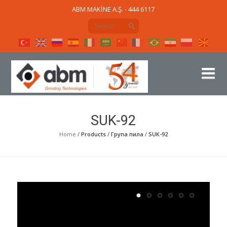
ABM MAKİNE A.Ş. - 444 6117
SUK-92
Home
/
Products
/
Група пила
/
SUK-92