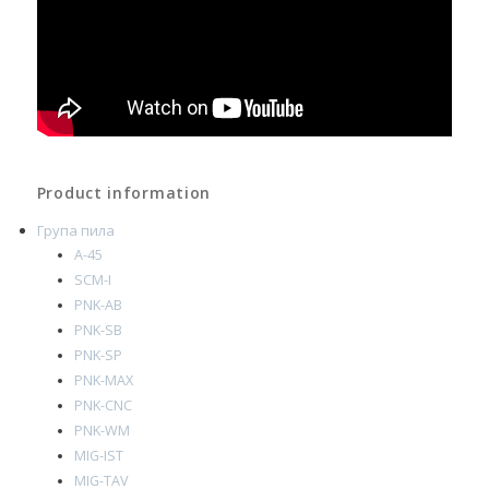
Product information
Група пила
A-45
SCM-I
PNK-AB
PNK-SB
PNK-SP
PNK-MAX
PNK-CNC
PNK-WM
MIG-IST
MIG-TAV