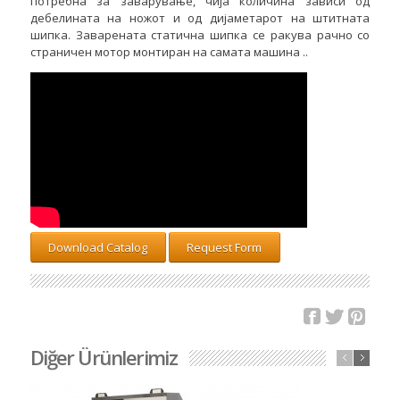
потребна за заварување, чија количина зависи од
дебелината на ножот и од дијаметарот на штитната
шипка. Заварената статична шипка се ракува рачно со
страничен мотор монтиран на самата машина ..
Download Catalog
Request Form
Diğer Ürünlerimiz