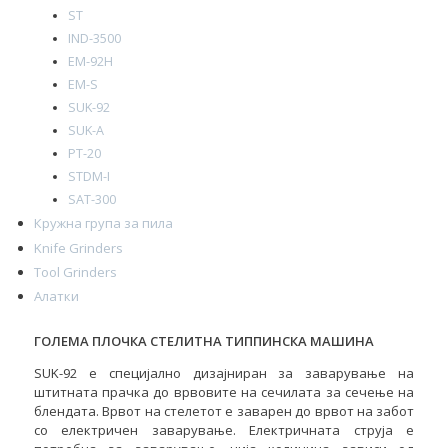
ST
IND-3500
EM-92H
EM-S
SUK-92
SUK-A
PT-20
STDM-I
SAT-300
Кружна група за пила
Knife Grinders
Tool Grinders
Алатки
ГОЛЕМА ПЛОЧКА СТЕЛИТНА ТИППИНСКА МАШИНА
SUK-92 е специјално дизајниран за заварување на
штитната прачка до врвовите на сечилата за сечење на
блендата. Врвот на стелетот е заварен до врвот на забот
со електричен заварување. Електричната струја е