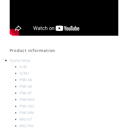
Product information
Група пила
A-45
SCM-I
PNK-AB
PNK-SB
PNK-SP
PNK-MAX
PNK-CNC
PNK-WM
MIG-IST
MIG-TAV