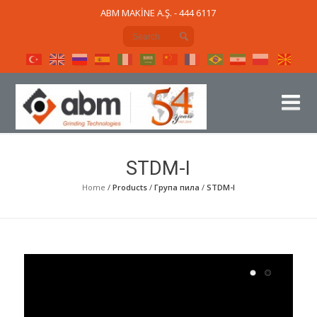
ABM MAKİNE A.Ş. - 444 6117
STDM-I
Home
/
Products
/
Група пила
/
STDM-I