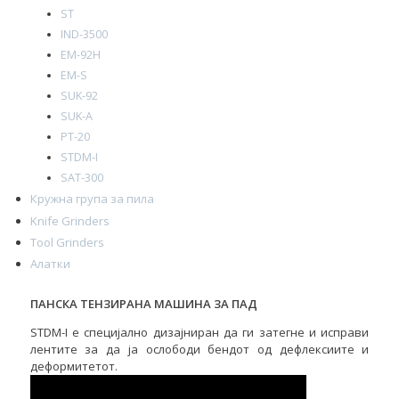
ST
IND-3500
EM-92H
EM-S
SUK-92
SUK-A
PT-20
STDM-I
SAT-300
Кружна група за пила
Knife Grinders
Tool Grinders
Алатки
ПАНСКА ТЕНЗИРАНА МАШИНА ЗА ПАД
STDM-I е специјално дизајниран да ги затегне и исправи
лентите за да ја ослободи бендот од дефлексиите и
деформитетот.