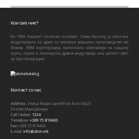
Кои сме ние?
Bo 1965 Нашиот почесен основач, Саим Кесоглу ја започна
индустријата за дрво со мелење машини производство во
Измир. ABM корпорација, матичната компанија на нашата
група, служи и пионерска дрвна индустрија низ целиот свет
за три генерации.
Контакт со нас
Address:
Улица бидео цилебски Бато.бр23
Тетово,Македонија
Call Center:
1224
Телефон:
+389 75 819400
Fax:
+389 75 819400
E-mail:
info@abm.mk