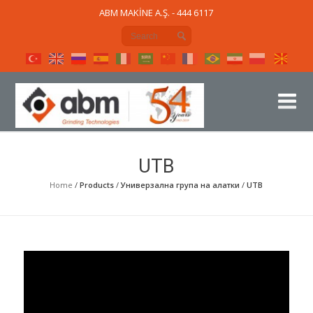
ABM MAKİNE A.Ş. - 444 6117
UTB
Home
/
Products
/
Универзална група на алатки
/
UTB