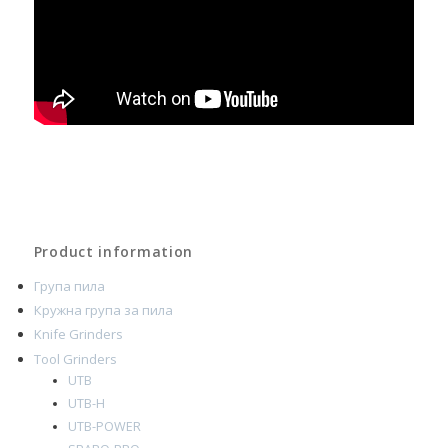
Product information
Група пила
Кружна група за пила
Knife Grinders
Tool Grinders
UTB
UTB-H
UTB-POWER